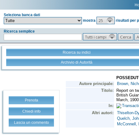
H
Seleziona banca dati
25
mostra
risultati per 
Ricerca semplice
Tutti i campi
Ricerca su indici
Archivio di Autorità
Prenota
Chiedi info
Lascia un commento