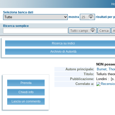
H
Seleziona banca dati
25
mostra
risultati per 
Ricerca semplice
Tutti i campi
Ricerca su indici
Archivio di Autorità
Prenota
Chiedi info
Lascia un commento