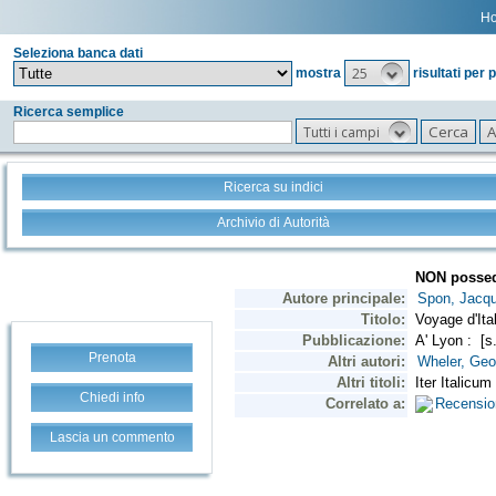
H
Seleziona banca dati
25
mostra
risultati per 
Ricerca semplice
Tutti i campi
Ricerca su indici
Archivio di Autorità
Prenota
Chiedi info
Lascia un commento