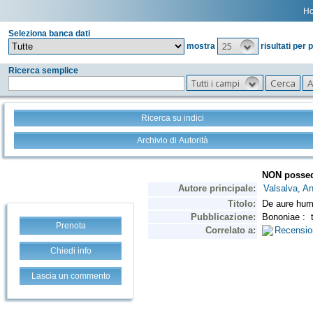
H
Seleziona banca dati
25
mostra
risultati per 
Ricerca semplice
Tutti i campi
Ricerca su indici
Archivio di Autorità
Prenota
Chiedi info
Lascia un commento