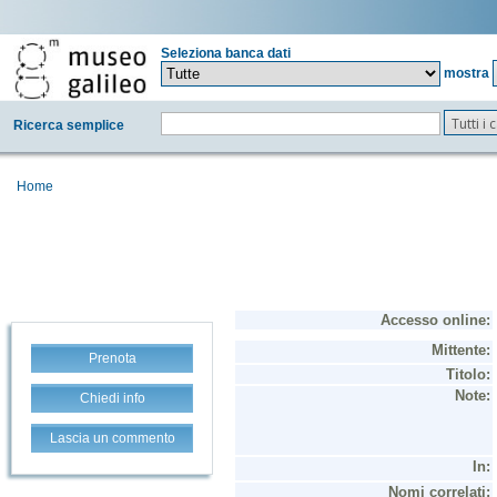
Seleziona banca dati
mostra
Tutti i
Ricerca semplice
Home
Prenota
Chiedi info
Lascia un commento