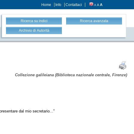
Home
Info
Contattaci
A
A
A
Ricerca su indici
Ricerca avanzata
Archivio di Autorità