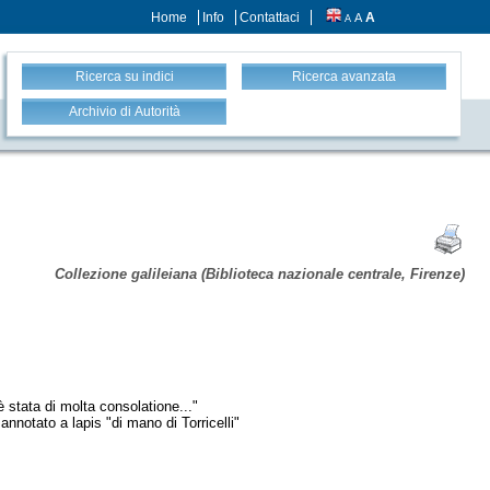
Home
Info
Contattaci
A
A
A
Ricerca su indici
Ricerca avanzata
Archivio di Autorità