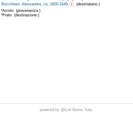
powered by
@Cult
Rome, Italy.