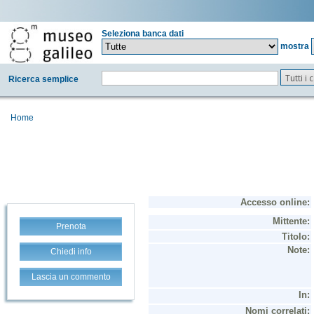
Seleziona banca dati
mostra
Tutti i
Ricerca semplice
Home
Prenota
Chiedi info
Lascia un commento