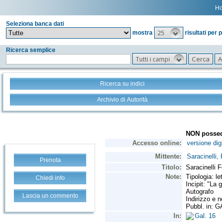
H
Seleziona banca dati
25
mostra
risultati per 
Ricerca semplice
Tutti i campi
Ricerca su indici
Archivio di Autorità
Prenota
Chiedi info
Lascia un commento