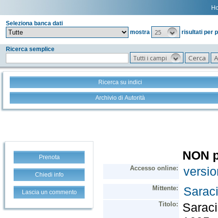
H
Seleziona banca dati
25
mostra
risultati per 
Ricerca semplice
Tutti i campi
Ricerca su indici
Archivio di Autorità
Prenota
Chiedi info
Lascia un commento