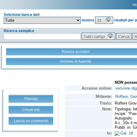
H
Seleziona banca dati
25
mostra
risultati per 
Ricerca semplice
Tutti i campi
Ricerca su indici
Archivio di Autorità
Prenota
Chiedi info
Lascia un commento