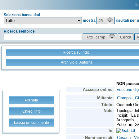
H
Seleziona banca dati
25
mostra
risultati per 
Ricerca semplice
Tutti i campi
Ricerca su indici
Archivio di Autorità
Prenota
Chiedi info
Lascia un commento