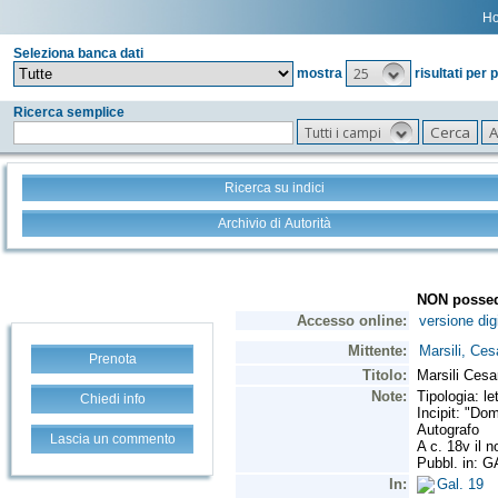
H
Seleziona banca dati
25
mostra
risultati per 
Ricerca semplice
Tutti i campi
Ricerca su indici
Archivio di Autorità
Prenota
Chiedi info
Lascia un commento