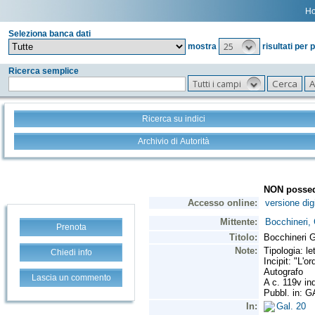
H
Seleziona banca dati
25
mostra
risultati per 
Ricerca semplice
Tutti i campi
Ricerca su indici
Archivio di Autorità
Prenota
Chiedi info
Lascia un commento