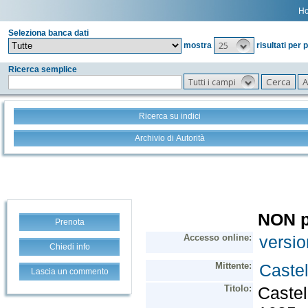
H
Seleziona banca dati
25
mostra
risultati per 
Ricerca semplice
Tutti i campi
Ricerca su indici
Archivio di Autorità
Prenota
Chiedi info
Lascia un commento