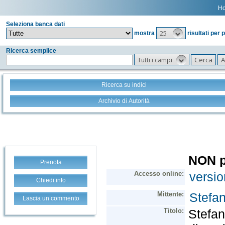
H
Seleziona banca dati
25
mostra
risultati per 
Ricerca semplice
Tutti i campi
Ricerca su indici
Archivio di Autorità
Prenota
Chiedi info
Lascia un commento