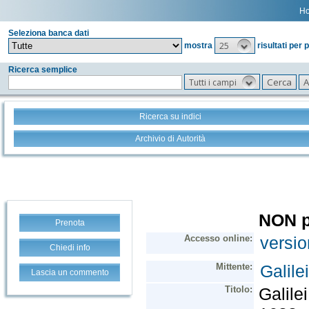
H
Seleziona banca dati
25
mostra
risultati per 
Ricerca semplice
Tutti i campi
Ricerca su indici
Archivio di Autorità
Prenota
Chiedi info
Lascia un commento