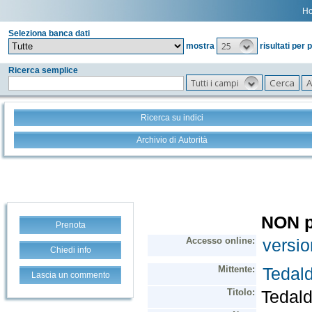
H
Seleziona banca dati
25
mostra
risultati per 
Ricerca semplice
Tutti i campi
Ricerca su indici
Archivio di Autorità
Prenota
Chiedi info
Lascia un commento