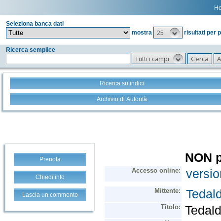
H
Seleziona banca dati
25
mostra
risultati per 
Ricerca semplice
Tutti i campi
Ricerca su indici
Archivio di Autorità
Prenota
Chiedi info
Lascia un commento