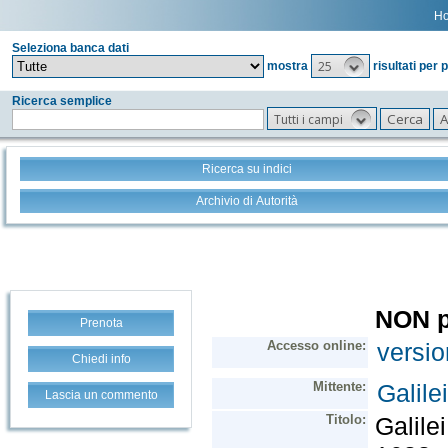
H
Seleziona banca dati
25
mostra
risultati per 
Ricerca semplice
Tutti i campi
Ricerca su indici
Archivio di Autorità
Prenota
Chiedi info
Lascia un commento