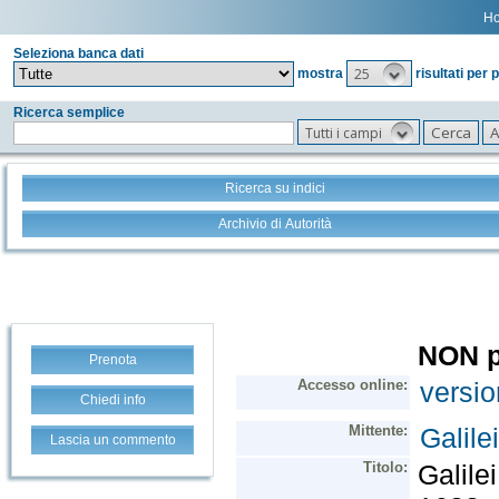
H
Seleziona banca dati
25
mostra
risultati per 
Ricerca semplice
Tutti i campi
Ricerca su indici
Archivio di Autorità
Prenota
Chiedi info
Lascia un commento