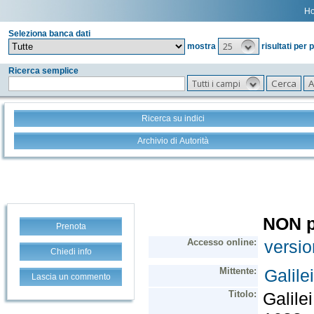
H
Seleziona banca dati
25
mostra
risultati per 
Ricerca semplice
Tutti i campi
Ricerca su indici
Archivio di Autorità
Prenota
Chiedi info
Lascia un commento