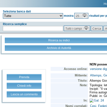
H
Seleziona banca dati
25
mostra
risultati per 
Ricerca semplice
Tutti i campi
Ricerca su indici
Archivio di Autorità
Prenota
Chiedi info
Lascia un commento