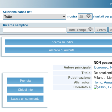
H
Seleziona banca dati
25
mostra
risultati per 
Ricerca semplice
Tutti i campi
Ricerca su indici
Archivio di Autorità
Prenota
Chiedi info
Lascia un commento