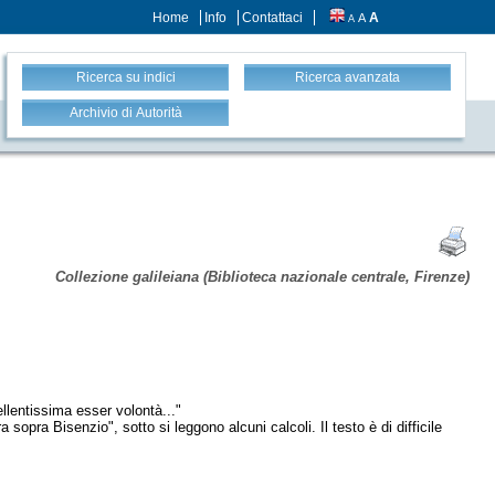
Home
Info
Contattaci
A
A
A
Ricerca su indici
Ricerca avanzata
Archivio di Autorità