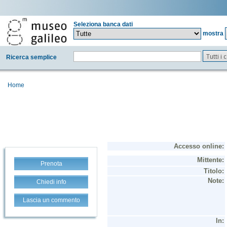
Seleziona banca dati
mostra
Tutti i
Ricerca semplice
Home
Prenota
Chiedi info
Lascia un commento