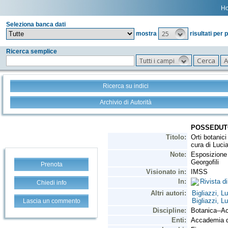
H
Seleziona banca dati
25
mostra
risultati per 
Ricerca semplice
Tutti i campi
Ricerca su indici
Archivio di Autorità
Prenota
Chiedi info
Lascia un commento