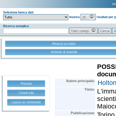
H
Seleziona banca dati
25
mostra
risultati per 
Ricerca semplice
Tutti i campi
Ricerca su indici
Archivio di Autorità
Prenota
Chiedi info
Lascia un commento