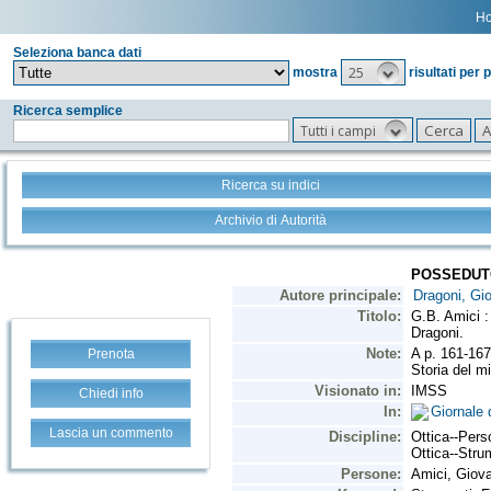
H
Seleziona banca dati
25
mostra
risultati per 
Ricerca semplice
Tutti i campi
Ricerca su indici
Archivio di Autorità
Prenota
Chiedi info
Lascia un commento