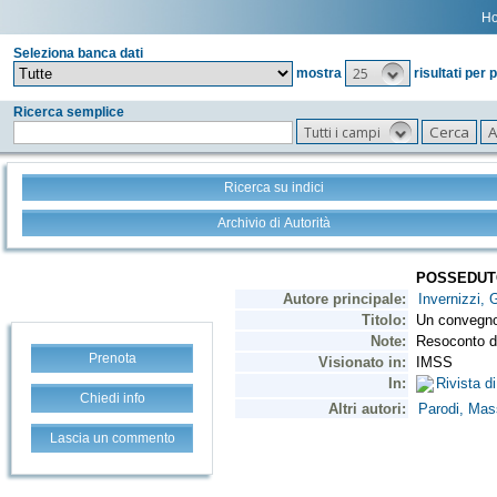
H
Seleziona banca dati
25
mostra
risultati per 
Ricerca semplice
Tutti i campi
Ricerca su indici
Archivio di Autorità
Prenota
Chiedi info
Lascia un commento