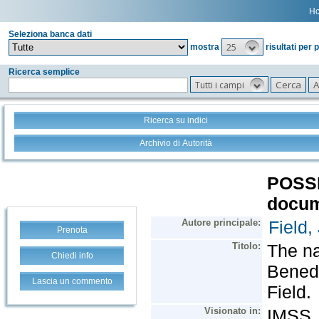
H
Seleziona banca dati
25
mostra
risultati per 
Ricerca semplice
Tutti i campi
Ricerca su indici
Archivio di Autorità
Prenota
Chiedi info
Lascia un commento