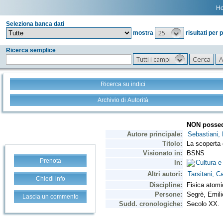
H
Seleziona banca dati
25
mostra
risultati per 
Ricerca semplice
Tutti i campi
Ricerca su indici
Archivio di Autorità
Prenota
Chiedi info
Lascia un commento