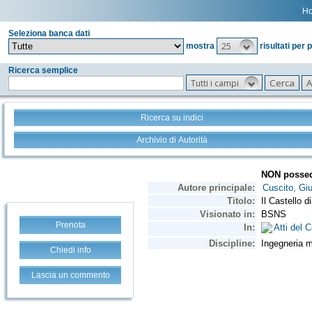
H
Seleziona banca dati
25
mostra
risultati per 
Ricerca semplice
Tutti i campi
Ricerca su indici
Archivio di Autorità
Prenota
Chiedi info
Lascia un commento