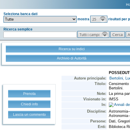
H
Seleziona banca dati
25
mostra
risultati per 
Ricerca semplice
Tutti i campi
Ricerca su indici
Archivio di Autorità
Prenota
Chiedi info
Lascia un commento