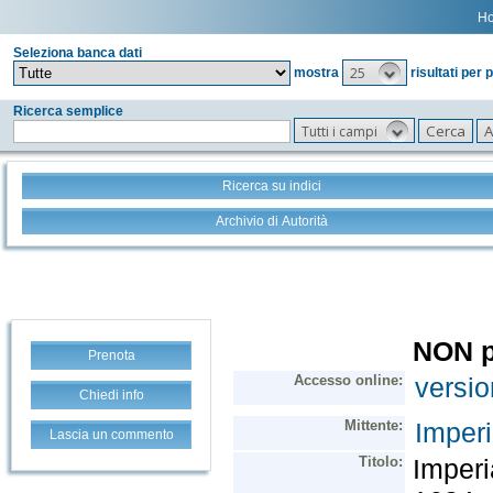
H
Seleziona banca dati
25
mostra
risultati per 
Ricerca semplice
Tutti i campi
Ricerca su indici
Archivio di Autorità
Prenota
Chiedi info
Lascia un commento