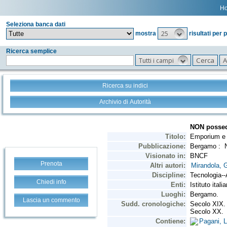
H
Seleziona banca dati
25
mostra
risultati per 
Ricerca semplice
Tutti i campi
Ricerca su indici
Archivio di Autorità
Prenota
Chiedi info
Lascia un commento