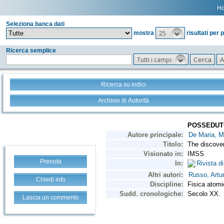
H
Seleziona banca dati
25
mostra
risultati per 
Ricerca semplice
Tutti i campi
Ricerca su indici
Archivio di Autorità
Prenota
Chiedi info
Lascia un commento