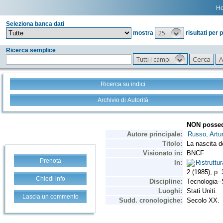
H
Seleziona banca dati
25
mostra
risultati per 
Ricerca semplice
Tutti i campi
Ricerca su indici
Archivio di Autorità
Prenota
Chiedi info
Lascia un commento