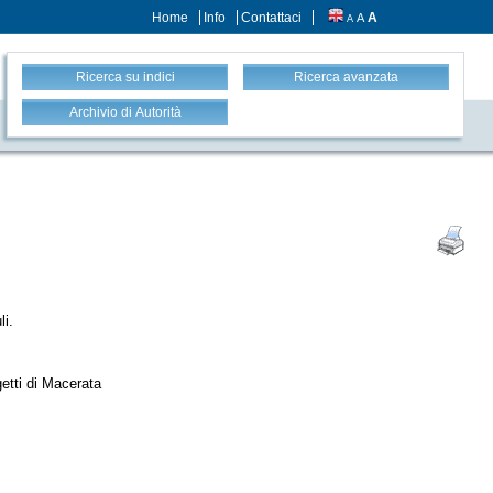
Home
Info
Contattaci
A
A
A
Ricerca su indici
Ricerca avanzata
Archivio di Autorità