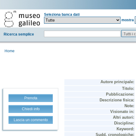
Seleziona banca dati
mostra
Tutti i
Ricerca semplice
Home
Prenota
Chiedi info
Lascia un commento