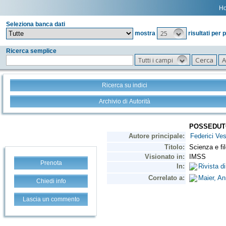
H
Seleziona banca dati
25
mostra
risultati per 
Ricerca semplice
Tutti i campi
Ricerca su indici
Archivio di Autorità
Prenota
Chiedi info
Lascia un commento