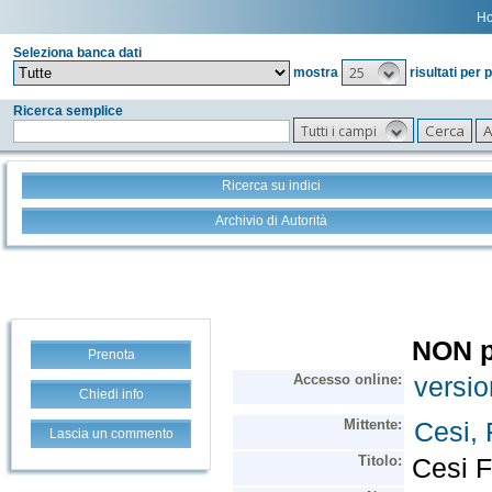
H
Seleziona banca dati
25
mostra
risultati per 
Ricerca semplice
Tutti i campi
Ricerca su indici
Archivio di Autorità
Prenota
Chiedi info
Lascia un commento