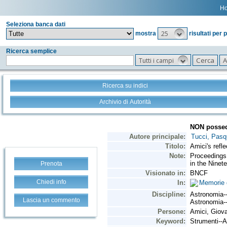
H
Seleziona banca dati
25
mostra
risultati per 
Ricerca semplice
Tutti i campi
Ricerca su indici
Archivio di Autorità
Prenota
Chiedi info
Lascia un commento