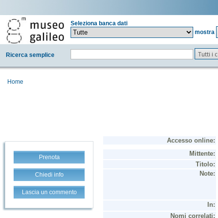
Seleziona banca dati
mostra
Tutti i
Ricerca semplice
Home
Prenota
Chiedi info
Lascia un commento