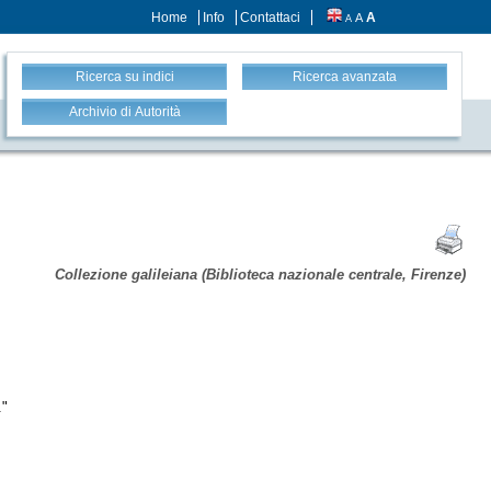
Home
Info
Contattaci
A
A
A
Ricerca su indici
Ricerca avanzata
Archivio di Autorità