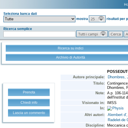
H
Seleziona banca dati
25
mostra
risultati per 
Ricerca semplice
Tutti i campi
Ricerca su indici
Archivio di Autorità
Prenota
Chiedi info
Lascia un commento