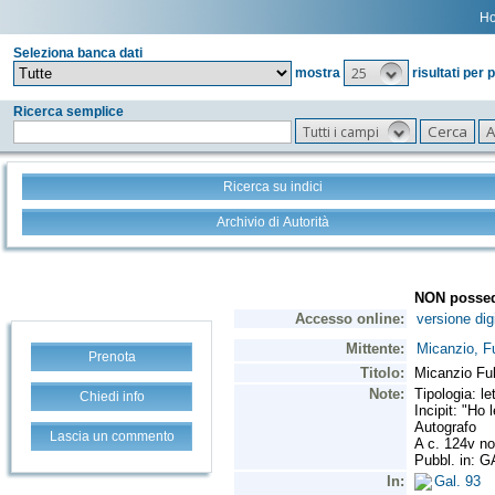
H
Seleziona banca dati
25
mostra
risultati per 
Ricerca semplice
Tutti i campi
Ricerca su indici
Archivio di Autorità
Prenota
Chiedi info
Lascia un commento