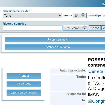
H
Seleziona banca dati
25
mostra
risultati per 
Ricerca semplice
Tutti i campi
Ricerca su indici
Archivio di Autorità
Prenota
Chiedi info
Lascia un commento