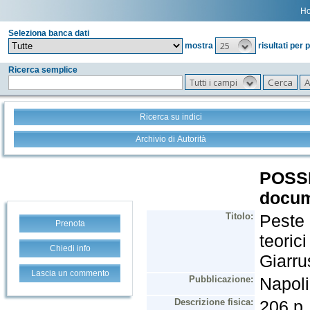
H
Seleziona banca dati
25
mostra
risultati per 
Ricerca semplice
Tutti i campi
Ricerca su indici
Archivio di Autorità
Prenota
Chiedi info
Lascia un commento