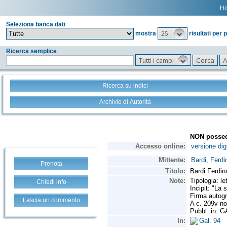
H
Seleziona banca dati
25
mostra
risultati per 
Ricerca semplice
Tutti i campi
Ricerca su indici
Archivio di Autorità
Prenota
Chiedi info
Lascia un commento