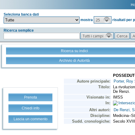
H
Seleziona banca dati
25
mostra
risultati per 
Ricerca semplice
Tutti i campi
Ricerca su indici
Archivio di Autorità
Prenota
Chiedi info
Lascia un commento