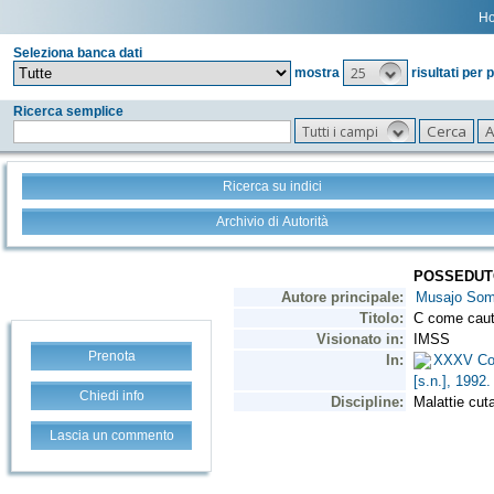
H
Seleziona banca dati
25
mostra
risultati per 
Ricerca semplice
Tutti i campi
Ricerca su indici
Archivio di Autorità
Prenota
Chiedi info
Lascia un commento