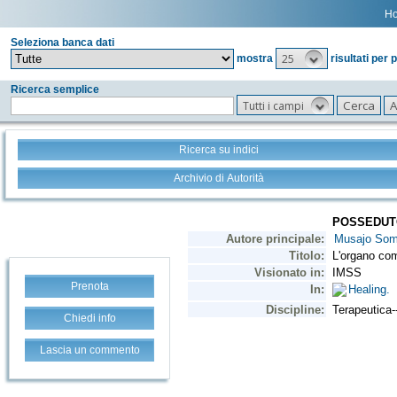
H
Seleziona banca dati
25
mostra
risultati per 
Ricerca semplice
Tutti i campi
Ricerca su indici
Archivio di Autorità
Prenota
Chiedi info
Lascia un commento