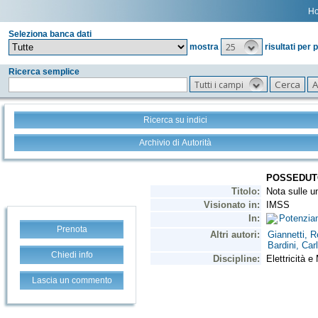
H
Seleziona banca dati
25
mostra
risultati per 
Ricerca semplice
Tutti i campi
Ricerca su indici
Archivio di Autorità
Prenota
Chiedi info
Lascia un commento