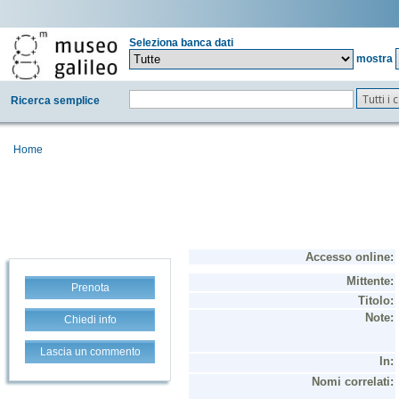
Seleziona banca dati
mostra
Tutti i
Ricerca semplice
Home
Prenota
Chiedi info
Lascia un commento