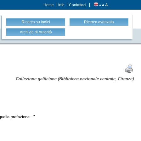
Home
Info
Contattaci
A
A
A
Ricerca su indici
Ricerca avanzata
Archivio di Autorità